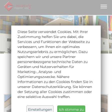
Diese Seite verwendet Cookies. Mit Ihrer
Zustimmung helfen Sie uns dabei, die
Services und Funktionen der Webseite zu
verbessern, um Ihnen ein optimales
Nutzungserlebnis zu ermöglichen. Dazu
speichern wir und unsere Partner
Aktuelle Projekte der Mayer
personenbezogene technische Daten zu
Management Group
Geräten und Nutzerverhalten für
Marketing-, Analyse- und
Die Auswahl an Projekten dient zur Illustration der
Optimierungszwecke. Nähere
Aktivitäten und Dienstleistungen von mayer
Informationen zu den Cookies finden Sie in
management group.
unserer Datenschutzerklärung. Sie können
der Setzung aller Cookies zustimmen oder
eine selektive Auswahl treffen.
Einstellungen
Ich stimme zu